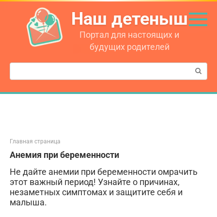
Перейти
Наш детеныш
к
контенту
Портал для настоящих и
будущих родителей
Поиск:
Главная страница
Анемия при беременности
Не дайте анемии при беременности омрачить
этот важный период! Узнайте о причинах,
незаметных симптомах и защитите себя и
малыша.