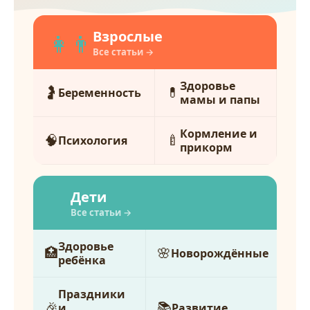
Взрослые
👩‍👨‍
Все статьи →
Здоровье
🤰
💊
Беременность
мамы и папы
Кормление и
🧠
🍼
Психология
прикорм
Дети
👶
Все статьи →
Здоровье
🏥
🌸
Новорождённые
ребёнка
Праздники
🎉
📚
и
Развитие