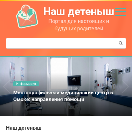
Перейти
Наш детеныш
к
контенту
Портал для настоящих и
будущих родителей
Поиск:
Информация
Многопрофильный медицинский центр в
Омске: направления помощи
Наш детеныш