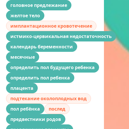
головное предлежание
желтое тело
имплантационное кровотечение
истмико-цервикальная недостаточность
календарь беременности
месячные
определить пол будущего ребенка
определить пол ребенка
плацента
подтекание околоплодных вод
пол ребёнка
послед
предвестники родов