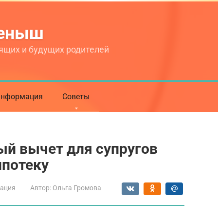
теныш
ящих и будущих родителей
нформация
Советы
ый вычет для супругов
ипотеку
ация
Автор:
Ольга Громова