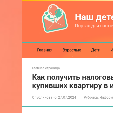
Перейти
к
Наш де
контенту
Портал для насто
Главная
Взрослые
Дети
И
Главная страница
Как получить налогов
купивших квартиру в 
Опубликовано:
27.07.2024
Рубрика:
Информ