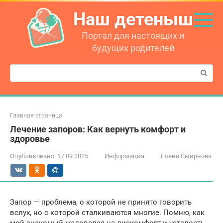
Перейти
Наш детеныш
к
контенту
Портал для настоящих и
будущих родителей
Поиск:
Главная страница
Лечение запоров: Как вернуть комфорт и
здоровье
Опубликовано:
17.09.2025
Информация
Елена Смирнова
Запор — проблема, о которой не принято говорить
вслух, но с которой сталкиваются многие. Помню, как
мой знакомый жаловался на дискомфорт и усталость,