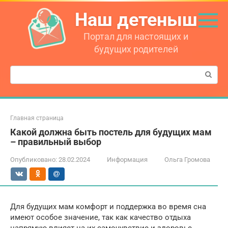
Перейти
Наш детеныш
к
контенту
Портал для настоящих и
будущих родителей
Поиск:
Главная страница
Какой должна быть постель для будущих мам
– правильный выбор
Опубликовано:
28.02.2024
Информация
Ольга Громова
Для будущих мам комфорт и поддержка во время сна
имеют особое значение, так как качество отдыха
напрямую влияет на их самочувствие и здоровье