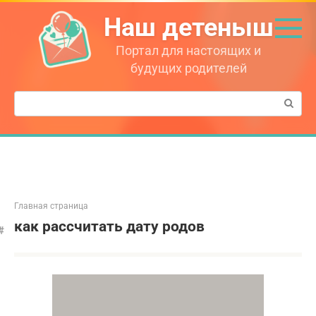
Перейти
Наш детеныш
к
контенту
Портал для настоящих и
будущих родителей
Поиск:
Главная страница
как рассчитать дату родов