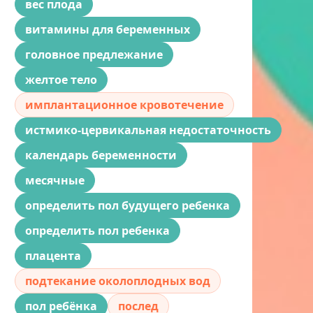
вес плода
витамины для беременных
головное предлежание
желтое тело
имплантационное кровотечение
истмико-цервикальная недостаточность
календарь беременности
месячные
определить пол будущего ребенка
определить пол ребенка
плацента
подтекание околоплодных вод
пол ребёнка
послед