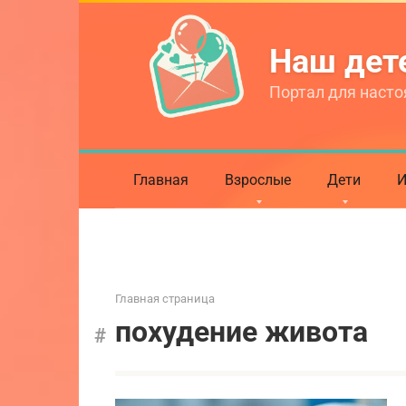
Перейти
к
Наш де
контенту
Портал для насто
Главная
Взрослые
Дети
И
Главная страница
похудение живота