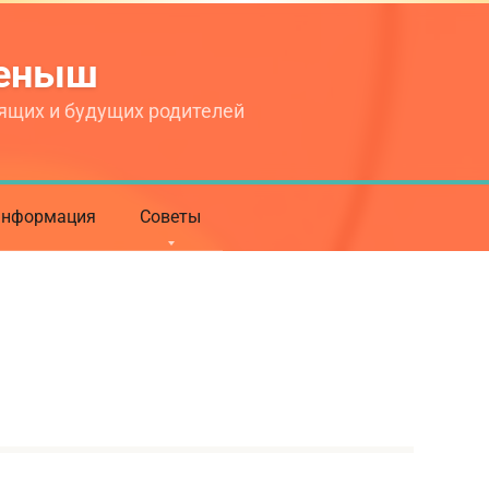
теныш
ящих и будущих родителей
нформация
Советы