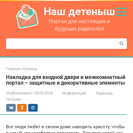
Перейти
Наш детеныш
к
контенту
Портал для настоящих и
будущих родителей
Поиск:
Главная страница
Накладка для входной двери и межкомнатный
портал – защитные и декоративные элементы
Опубликовано:
25.03.2024
Информация
Надежда
Петрова
Все люди любят в своем доме наводить красоту, чтобы
в нем было комфортно проживать. Для этих целей как