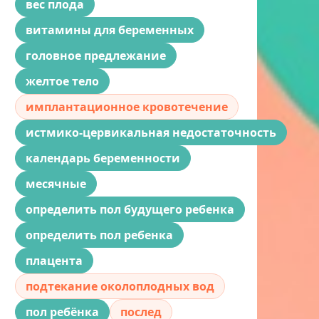
вес плода
витамины для беременных
головное предлежание
желтое тело
имплантационное кровотечение
истмико-цервикальная недостаточность
календарь беременности
месячные
определить пол будущего ребенка
определить пол ребенка
плацента
подтекание околоплодных вод
пол ребёнка
послед