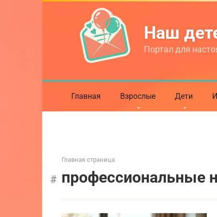
Перейти
к
Наш де
контенту
Портал для насто
Главная
Взрослые
Дети
И
Главная страница
профессиональные 