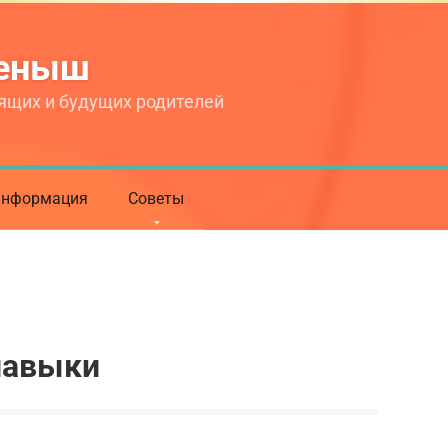
теныш
ящих и будущих родителей
нформация
Советы
навыки