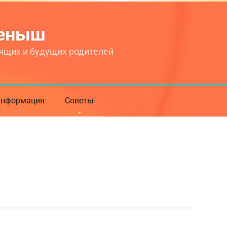
теныш
ящих и будущих родителей
нформация
Советы