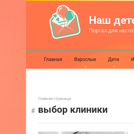
Перейти
к
Наш де
контенту
Портал для насто
Главная
Взрослые
Дети
И
Главная страница
выбор клиники