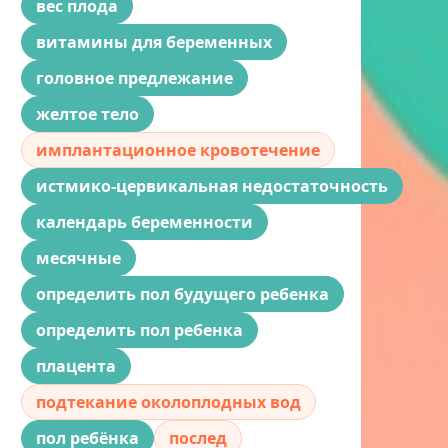
вес плода
витамины для беременных
головное предлежание
желтое тело
имплантационное кровотечение
истмико-цервикальная недостаточность
календарь беременности
месячные
определить пол будущего ребенка
определить пол ребенка
плацента
подтекание околоплодных вод
пол ребёнка
послед