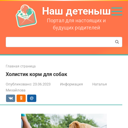
Перейти
Наш детеныш
к
контенту
Портал для настоящих и
будущих родителей
Поиск:
Главная страница
Холистик корм для собак
Опубликовано:
23.06.2023
Информация
Наталья
Михайлова