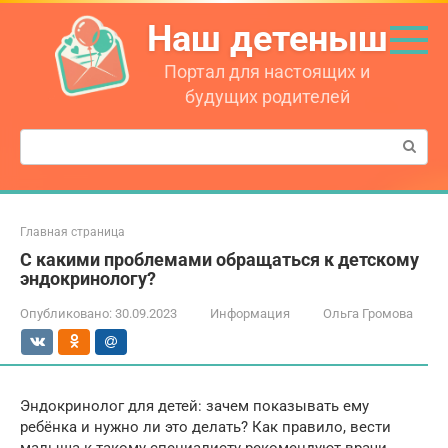
Перейти
Наш детеныш
к
контенту
Портал для настоящих и
будущих родителей
Поиск:
Главная страница
С какими проблемами обращаться к детскому
эндокринологу?
Опубликовано:
30.09.2023
Информация
Ольга Громова
Эндокринолог для детей: зачем показывать ему
ребёнка и нужно ли это делать? Как правило, вести
малыша к такому специалисту рекомендуют врачи