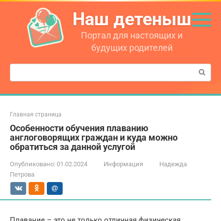
Перейти
Наш детеныш
к
контенту
Портал для настоящих и
будущих родителей
Поиск:
Главная страница
Особенности обучения плаванию
англоговорящих граждан и куда можно
обратиться за данной услугой
Опубликовано:
01.02.2024
Информация
Надежда
Петрова
Плавание – это не только отличная физическая