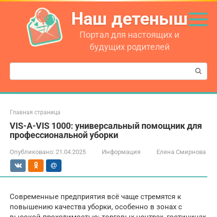
Перейти
Наш детеныш
к
контенту
Портал для настоящих и
будущих родителей
Поиск:
Главная страница
VIS-A-VIS 1000: универсальный помощник для
профессиональной уборки
Опубликовано:
21.04.2025
Информация
Елена Смирнова
Современные предприятия всё чаще стремятся к
повышению качества уборки, особенно в зонах с
высокой проходимостью: торговых центрах, гостиницах,