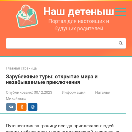
Перейти
Наш детеныш
к
контенту
Портал для настоящих и
будущих родителей
Поиск:
Главная страница
Зарубежные туры: открытие мира и
незабываемые приключения
Опубликовано:
30.12.2023
Информация
Наталья
Михайлова
Путешествия за границу всегда привлекали людей
своими обещаниями новых впечатлений, культурных