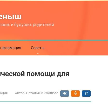
теныш
ящих и будущих родителей
нформация
Советы
ической помощи для
ация
Автор:
Наталья Михайлова