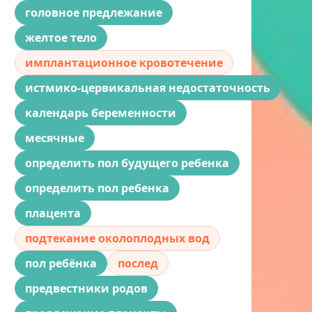
головное предлежание
желтое тело
имплантационное кровотечение
истмико-цервикальная недостаточность
календарь беременности
месячные
определить пол будущего ребенка
определить пол ребенка
плацента
подтекание околоплодных вод
пол ребёнка
послед
предвестники родов