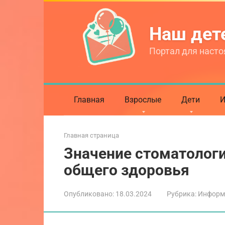
Перейти
к
Наш де
контенту
Портал для насто
Главная
Взрослые
Дети
И
Главная страница
Значение стоматолог
общего здоровья
Опубликовано:
18.03.2024
Рубрика:
Информ