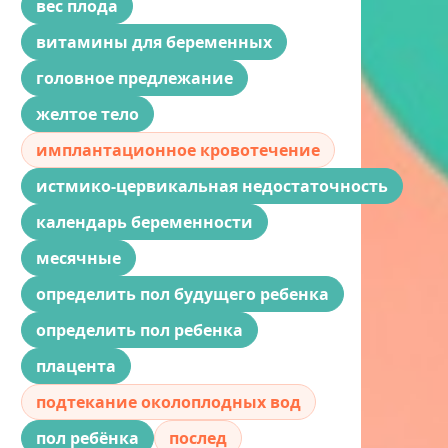
вес плода
витамины для беременных
головное предлежание
желтое тело
имплантационное кровотечение
истмико-цервикальная недостаточность
календарь беременности
месячные
определить пол будущего ребенка
определить пол ребенка
плацента
подтекание околоплодных вод
пол ребёнка
послед