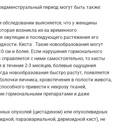
предменструальный период могут быть также:
и обследовании выясняется, что у женщины
которая возникла из-за временного
ия овуляции и последующего растяжения его
идкости. Киста . Такие новообразования могут
10 см и более. Если нарушения гормонального
 справляется с ними самостоятельно, то кисты
 в течение 2-3 месяцев, болевые ощущения
огда новообразования быстро растут, появляется
болочки яичника, кровотечения в полости живота,
способного привести к некрозу тканей,
ение гормональными препаратами и даже
ных опухолей (цистаденом) или опухолевидных
дной, параовариальной, дермоидной кист), не