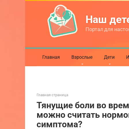
Перейти
к
Наш де
контенту
Портал для насто
Главная
Взрослые
Дети
И
Главная страница
Тянущие боли во врем
можно считать нормой
симптома?