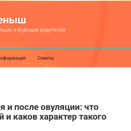
теныш
ящих и будущих родителей
нформация
Советы
я и после овуляции: что
 и каков характер такого