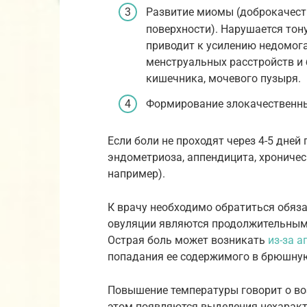
Развитие миомы (доброкачеств
поверхности). Нарушается тон
приводит к усилению недомога
менструальных расстройств и 
кишечника, мочевого пузыря.
Формирование злокачественны
Если боли не проходят через 4-5 дней
эндометриоза, аппендицита, хроничес
например).
К врачу необходимо обратиться обяза
овуляции являются продолжительным
Острая боль может возникать
из-за а
попадания ее содержимого в брюшную
Повышение температуры говорит о во
этом появляются выделения нехаракте