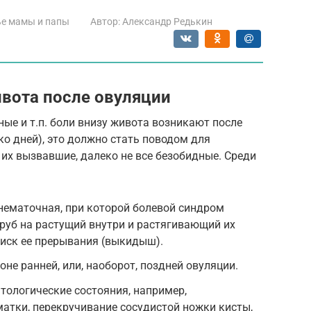
е мамы и папы
Автор:
Александр Редькин
вота после овуляции
ные и т.п. боли внизу живота возникают после
ко дней), это должно стать поводом для
 их вызвавшие, далеко не все безобидные. Среди
внематочная, при которой болевой синдром
руб на растущий внутри и растягивающий их
риск ее прерывания (выкидыш).
не ранней, или, наоборот, поздней овуляции.
тологические состояния, например,
атки, перекручивание сосудистой ножки кисты,