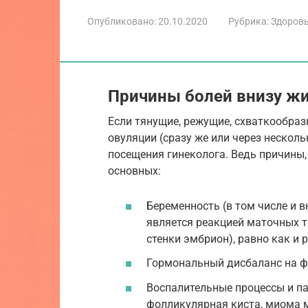
Опубликовано:
20.10.2020
Рубрика:
Здоровь
Причины болей внизу жи
Если тянущие, режущие, схваткообраз
овуляции (сразу же или через несколь
посещения гинеколога. Ведь причины,
основных:
Беременность (в том числе и 
является реакцией маточных т
стенки эмбрион), равно как и 
Гормональный дисбаланс на фо
Воспалительные процессы и па
фолликулярная киста, миома м