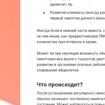
аднексит, пр.
Развитие климакса (иногда ран
первый симптом данного меха
Иногда боли в нижней части живота,
не чем иным, как предвестниками ПМ
количества прогестерона в крови.
Может ли при овуляции возникать об
симптоматика вкупе с тошнотой, рвот
развитии в организме опасных заболе
созревания яйцеклетки.
Что происходит?
После установления регулярного менс
обычно начинают постепенно замечать
состояние. Может наблюдаться повы