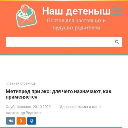
Перейти
Наш детеныш
к
контенту
Портал для настоящих и
будущих родителей
Поиск:
Главная страница
Метипред при эко: для чего назначают, как
применяется
Опубликовано:
20.10.2020
Здоровье мамы и папы
Александр Редькин