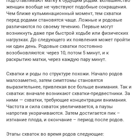
подготавливают матку к будущим родам. Большинство
женщин вообще не чувствуют подобные сокращения.
Чем ближе кульминационный момент, тем схватки
перед родами становятся чаще. Ложные и родовые
различаются по своему течению. Первые могут
возникнуть даже при быстрой ходьбе или физических
нагрузках. До следующего их появления может пройти
ни один день. Родовые схватки постоянно
возобновляются: через 10, потом 5 минут, и к
раскрытию матки, через каждую пару минут.
Схватки и роды по структуре похожи. Начало родов
малозаметно, затем симптомы становятся
выразительнее, привлекая все больше внимания. Так и
схватки: вначале возникают схватки-предвестники. За
ними — схватки, требующие концентрации внимания.
Частота и сила схваток увеличивается, а паузы
напротив укорачиваются. Затем достигается пик –
изгнание плода, и окончание – период после родов.
Этапы схваток во время родов следующие: