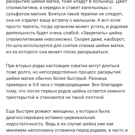
раскрытию шейки матки, тоже кладут в больницу. Дают
спазмолитики, а нередко и ставят капельницы с
сульфатом магния. Бояться такой терапии не следует,
она не отдалит вашу встречу с малышом. А вот если
просто терпеть, тогда организм может устать, и родовая
деятельность будет очень слабой. «Закрепить» шейку
спазмолитиками невозможно. Скорее даже, наоборот,
Но-шпа используется для снятия спазма шейки матки,
из-за которого она может плохо раскрываться.
При вторых родах настоящие схватки могут длиться
тоже долго, но непосредственно процесс раскрытия
шейки матки обычно более быстрый. Разница
примерно в 3-4 часа с первородящими. Все благодаря
тому, что после первых родов шейка остается немного
приоткрытой и становится не такой плотной.
Еще быстрее рожают женщины, у которых была
диагностирована истмико-цервикальная
недостаточность. Ведь в их случае шейка уже как
минимум наполовину сглажена перед родами, а часто и