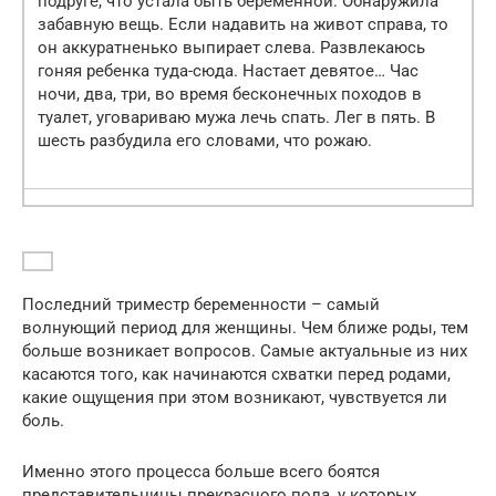
подруге, что устала быть беременной. Обнаружила
забавную вещь. Если надавить на живот справа, то
он аккуратненько выпирает слева. Развлекаюсь
гоняя ребенка туда-сюда. Настает девятое… Час
ночи, два, три, во время бесконечных походов в
туалет, уговариваю мужа лечь спать. Лег в пять. В
шесть разбудила его словами, что рожаю.
Последний триместр беременности – самый
волнующий период для женщины. Чем ближе роды, тем
больше возникает вопросов. Самые актуальные из них
касаются того, как начинаются схватки перед родами,
какие ощущения при этом возникают, чувствуется ли
боль.
Именно этого процесса больше всего боятся
представительницы прекрасного пола, у которых