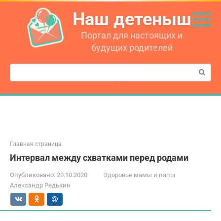
Перейти
Наш детеныш
к
контенту
Портал для настоящих и
будущих родителей
Поиск:
Главная страница
Интервал между схватками перед родами
Опубликовано:
20.10.2020
Здоровье мамы и папы
Александр Редькин