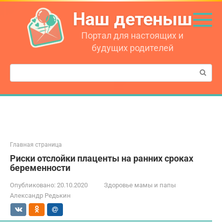
Перейти
Наш детеныш
к
контенту
Портал для настоящих и
будущих родителей
Поиск:
Главная страница
Риски отслойки плаценты на ранних сроках
беременности
Опубликовано:
20.10.2020
Здоровье мамы и папы
Александр Редькин