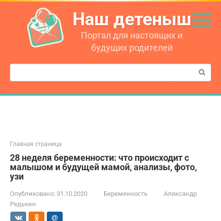
Перейти
Наш детеныш
к
контенту
Портал для настоящих и
будущих родителей
Поиск:
Главная страница
28 неделя беременности: что происходит с
малышом и будущей мамой, анализы, фото,
узи
Опубликовано:
31.10.2020
Беременность
Александр
Редькин