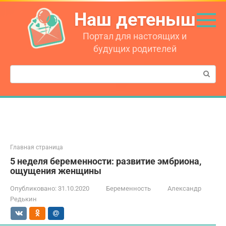
Перейти
Наш детеныш
к
контенту
Портал для настоящих и
будущих родителей
Поиск:
Главная страница
5 неделя беременности: развитие эмбриона,
ощущения женщины
Опубликовано:
31.10.2020
Беременность
Александр
Редькин