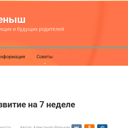
теныш
ящих и будущих родителей
нформация
Советы
звитие на 7 неделе
нность
Автор:
Александр Редькин