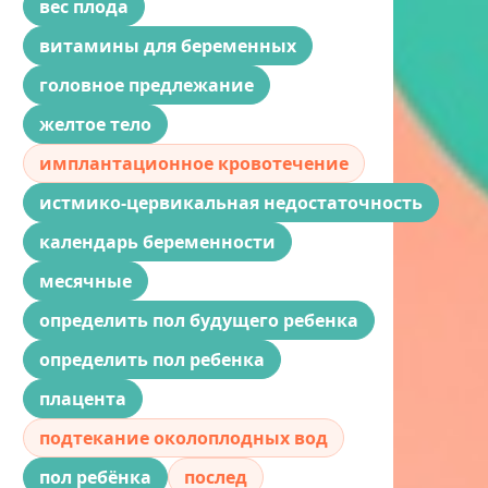
вес плода
витамины для беременных
головное предлежание
желтое тело
имплантационное кровотечение
истмико-цервикальная недостаточность
календарь беременности
месячные
определить пол будущего ребенка
определить пол ребенка
плацента
подтекание околоплодных вод
пол ребёнка
послед