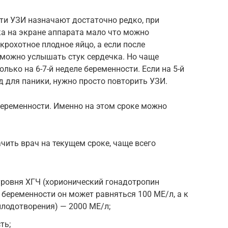
ти УЗИ назначают достаточно редко, при
ка на экране аппарата мало что можно
крохотное плодное яйцо, а если после
 можно услышать стук сердечка. Но чаще
ько на 6-7-й неделе беременности. Если на 5-й
д для паники, нужно просто повторить УЗИ.
беременности. Именно на этом сроке можно
чить врач на текущем сроке, чаще всего
уровня ХГЧ (хорионический гонадотропин
и беременности он может равняться 100 МЕ/л, а к
плодотворения) — 2000 МЕ/л;
ть;