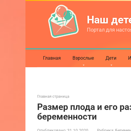
Перейти
к
Наш де
контенту
Портал для насто
Главная
Взрослые
Дети
И
Главная страница
Размер плода и его ра
беременности
Опубликовано:
31.10.2020
Рубрика:
Береме