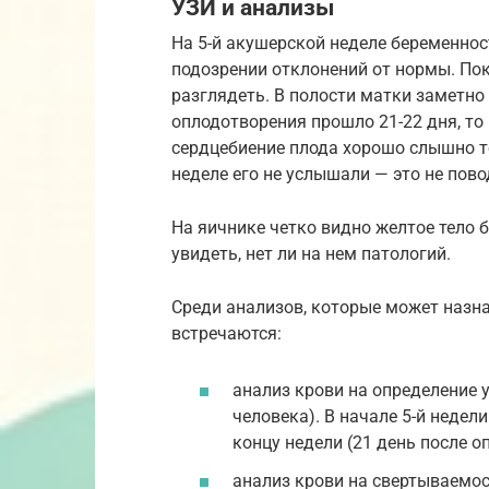
УЗИ и анализы
На 5-й акушерской неделе беременнос
подозрении отклонений от нормы. По
разглядеть. В полости матки заметно 
оплодотворения прошло 21-22 дня, то
сердцебиение плода хорошо слышно тол
неделе его не услышали — это не пово
На яичнике четко видно желтое тело 
увидеть, нет ли на нем патологий.
Среди анализов, которые может назна
встречаются:
анализ крови на определение 
человека). В начале 5-й недел
концу недели (21 день после о
анализ крови на свертываемос