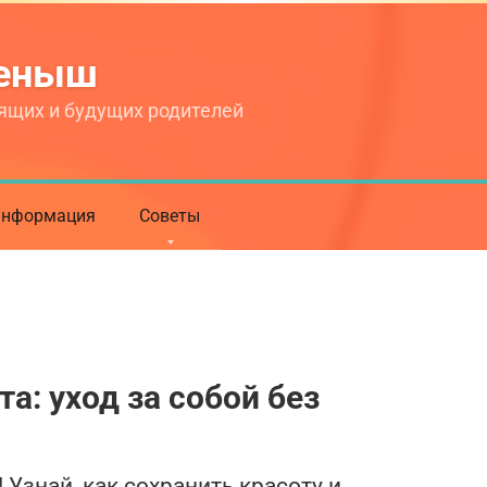
теныш
ящих и будущих родителей
нформация
Советы
а: уход за собой без
Узнай, как сохранить красоту и