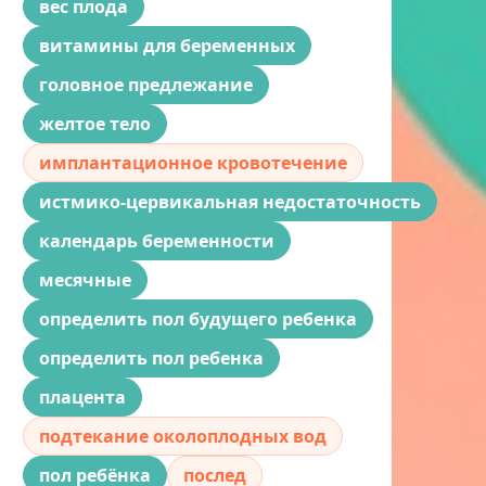
вес плода
витамины для беременных
головное предлежание
желтое тело
имплантационное кровотечение
истмико-цервикальная недостаточность
календарь беременности
месячные
определить пол будущего ребенка
определить пол ребенка
плацента
подтекание околоплодных вод
пол ребёнка
послед