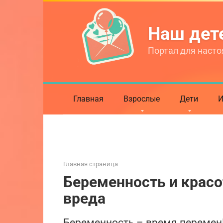
Перейти
к
Наш де
контенту
Портал для насто
Главная
Взрослые
Дети
И
Главная страница
Беременность и красот
вреда
Беременность – время перемен! 