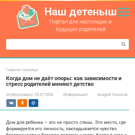
Перейти
Наш детеныш
к
контенту
Портал для настоящих и
будущих родителей
Поиск:
Главная страница
Когда дом не даёт опоры: как зависимости и
стресс родителей меняют детство
Опубликовано:
03.07.2026
Информация
Андрей Соколов
Дом для ребенка — это не просто стены. Это место, где
формируется его личность, закладывается чувство
безопасности и базовое доверие к миру. Когда в семье