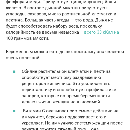
фосфора и меди. Присутствует цинк, марганец, йод и
железо. В составе дынной мякоти присутствуют
углеводы, сахароза, много растительной клетчатки и
пектина. Большая часть ягоды — это вода. Дыня не
будет способствовать набору веса, поскольку
калорийность ее весьма невысока –
всего 33 кКал на
100 граммов мякоти.
Беременным можно есть дыню, поскольку она является
очень полезной.
Обилие растительной клетчатки и пектина
способствует местному раздражению
рецепторов кишечника. Это усиливает его
перистальтику и способствует профилактике
запоров, которые во время беременности
делают жизнь женщин невыносимой.
Витамин С оказывает системное действие на
иммунитет, бережно поддерживает его и
укрепляет. На иммунную систему женщин после
зачатия ложится тяжелый груз – она