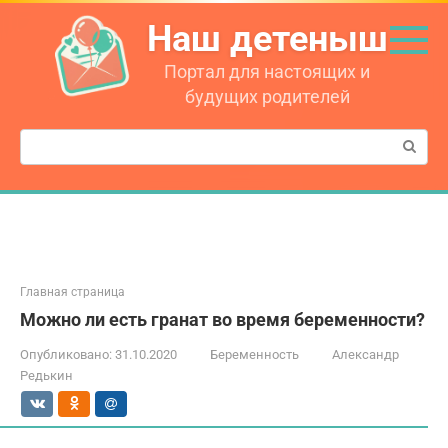
Перейти
Наш детеныш
к
контенту
Портал для настоящих и
будущих родителей
Поиск:
Главная страница
Можно ли есть гранат во время беременности?
Опубликовано:
31.10.2020
Беременность
Александр
Редькин