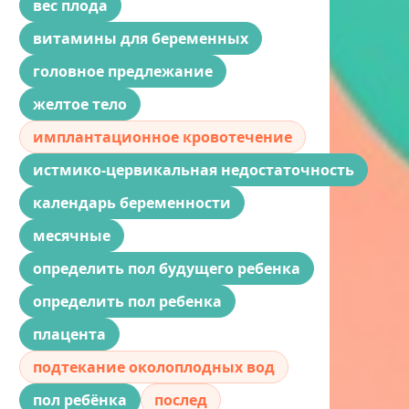
вес плода
витамины для беременных
головное предлежание
желтое тело
имплантационное кровотечение
истмико-цервикальная недостаточность
календарь беременности
месячные
определить пол будущего ребенка
определить пол ребенка
плацента
подтекание околоплодных вод
пол ребёнка
послед