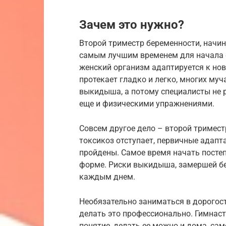
Зачем это нужно?
Второй триместр беременности, начин
самым лучшим временем для начала ф
женский организм адаптируется к нов
протекает гладко и легко, многих муч
выкидыша, а потому специалисты не 
еще и физическими упражнениями.
Совсем другое дело – второй тримест
токсикоз отступает, первичные адап
пройдены. Самое время начать посте
форме. Риски выкидыша, замершей бе
каждым днем.
Необязательно заниматься в дорогост
делать это профессионально. Гимнас
понятие, делать ее можно и дома, са