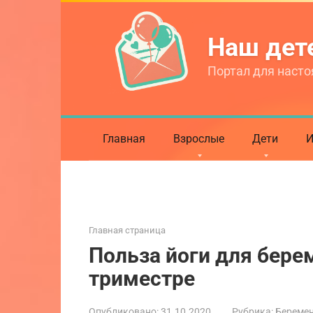
Перейти
к
Наш де
контенту
Портал для насто
Главная
Взрослые
Дети
И
Главная страница
Польза йоги для берем
триместре
Опубликовано:
31.10.2020
Рубрика:
Береме