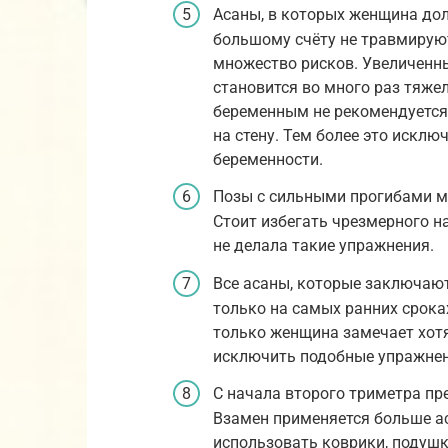
Асаны, в которых женщина дол
большому счёту не травмируют
множество рисков. Увеличенн
становится во много раз тяжел
беременным не рекомендуется
на стену. Тем более это исклю
беременности.
Позы с сильными прогибами м
Стоит избегать чрезмерного н
не делала такие упражнения.
Все асаны, которые заключают
только на самых ранних сроках
только женщина замечает хотя
исключить подобные упражнен
С начала второго триметра пр
Взамен применяется больше ас
использовать коврики, подуш