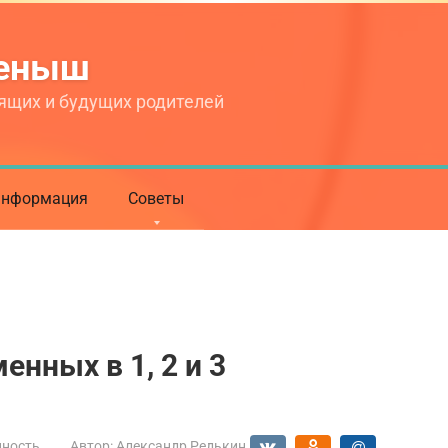
теныш
ящих и будущих родителей
нформация
Советы
енных в 1, 2 и 3
нность
Автор:
Александр Редькин