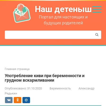
Перейти
Наш детеныш
к
контенту
Портал для настоящих и
будущих родителей
Поиск:
Главная страница
Употребление киви при беременности и
грудном вскармливании
Опубликовано:
31.10.2020
Беременность
Александр
Редькин