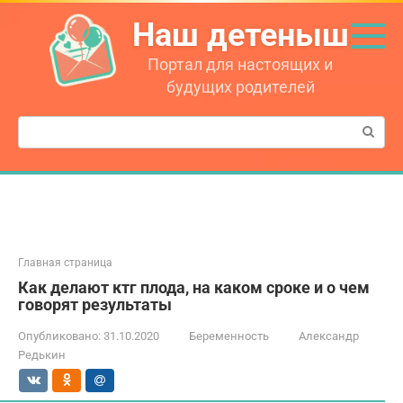
Перейти
Наш детеныш
к
контенту
Портал для настоящих и
будущих родителей
Поиск:
Главная страница
Как делают ктг плода, на каком сроке и о чем
говорят результаты
Опубликовано:
31.10.2020
Беременность
Александр
Редькин