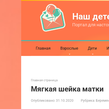
Перейти
к
Наш де
контенту
Портал для насто
Главная
Взрослые
Дети
И
Главная страница
Мягкая шейка матки
Опубликовано:
31.10.2020
Рубрика:
Береме