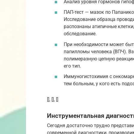
Анализ уровня гормонов гипо
ПАП-тест — мазок по Папанико
Исследование образца проводи
распознаны атипичные клетки,
обследование.
При необходимости может быть
папилломы человека (ВПЧ). Вз
полимеразную цепную реакцию 
его тип.
Иммуногистохимия с онкомарк
тем больным, у кого есть подо
[], [], []
Инструментальная диагност
Сегодня достаточно трудно представ
современной диагностики, производ