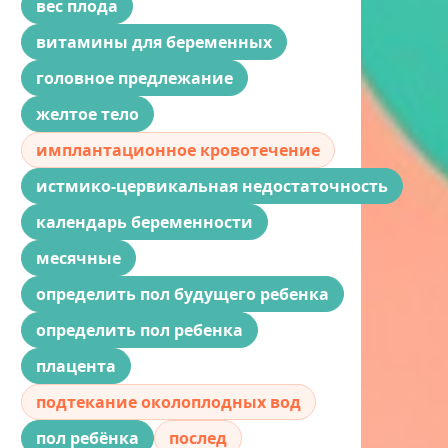
вес плода
витамины для беременных
головное предлежание
желтое тело
имплантационное кровотечение
истмико-цервикальная недостаточность
календарь беременности
месячные
определить пол будущего ребенка
определить пол ребенка
плацента
подтекание околоплодных вод
пол ребёнка
послед