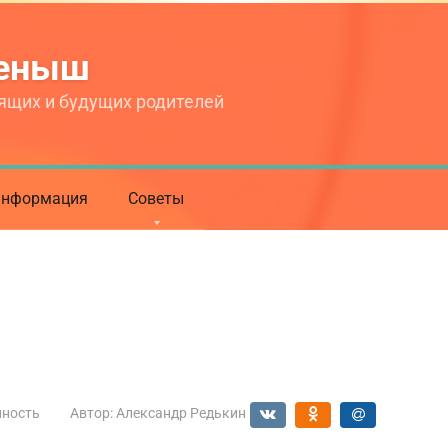
теныш
ящих и будущих родителей
нформация
Советы
нность
Автор:
Александр Редькин