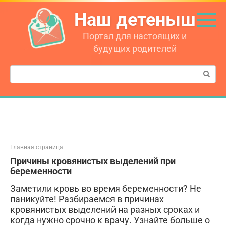
Перейти
Наш детеныш
к
контенту
Портал для настоящих и
будущих родителей
Поиск:
Главная страница
Причины кровянистых выделений при
беременности
Заметили кровь во время беременности? Не
паникуйте! Разбираемся в причинах
кровянистых выделений на разных сроках и
когда нужно срочно к врачу. Узнайте больше о