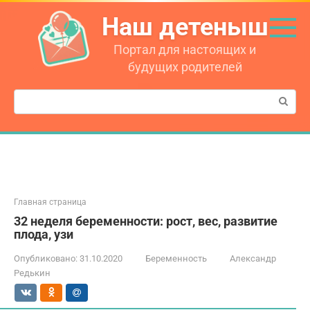
Перейти
Наш детеныш
к
контенту
Портал для настоящих и
будущих родителей
Поиск:
Главная страница
32 неделя беременности: рост, вес, развитие
плода, узи
Опубликовано:
31.10.2020
Беременность
Александр
Редькин