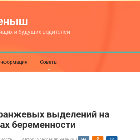
теныш
ящих и будущих родителей
нформация
Советы
ранжевых выделений на
ках беременности
нность
Автор:
Александр Редькин