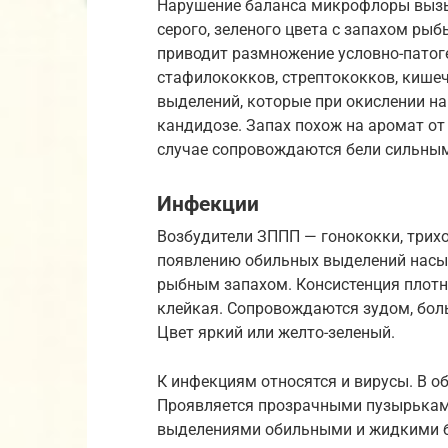
Нарушение баланса микрофлоры вызы
серого, зеленого цвета с запахом рыб
приводит размножение условно-патог
стафилококков, стрептококков, кише
выделений, которые при окислении на
кандидозе. Запах похож на аромат от
случае сопровождаются бели сильным
Инфекции
Возбудители ЗППП — гонококки, трих
появлению обильных выделений насыщ
рыбным запахом. Консистенция плотн
клейкая. Сопровождаются зудом, бол
Цвет яркий или желто-зеленый.
К инфекциям относятся и вирусы. В о
Проявляется прозрачными пузырьками
выделениями обильными и жидкими бе