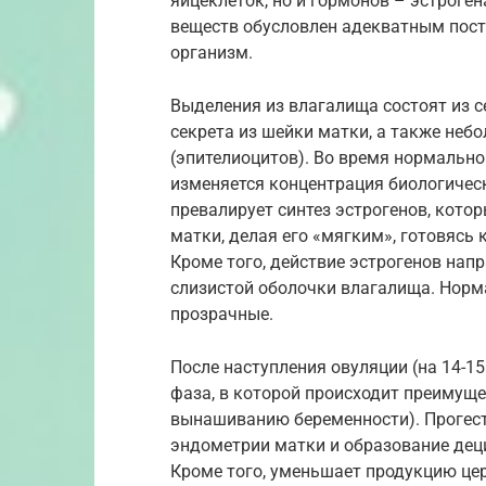
яйцеклеток, но и гормонов – эстроге
веществ обусловлен адекватным пост
организм.
Выделения из влагалища состоят из с
секрета из шейки матки, а также неб
(эпителиоцитов). Во время нормальн
изменяется концентрация биологическ
превалирует синтез эстрогенов, кото
матки, делая его «мягким», готовясь
Кроме того, действие эстрогенов нап
слизистой оболочки влагалища. Норм
прозрачные.
После наступления овуляции (на 14-1
фаза, в которой происходит преимуще
вынашиванию беременности). Прогест
эндометрии матки и образование дец
Кроме того, уменьшает продукцию цер