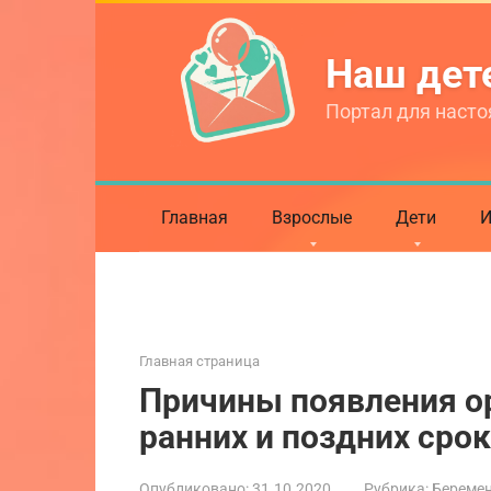
Перейти
к
Наш де
контенту
Портал для насто
Главная
Взрослые
Дети
И
Главная страница
Причины появления о
ранних и поздних сро
Опубликовано:
31.10.2020
Рубрика:
Береме