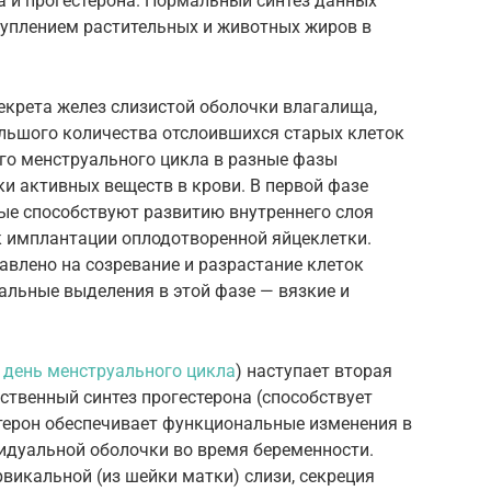
на и прогестерона. Нормальный синтез данных
уплением растительных и животных жиров в
екрета желез слизистой оболочки влагалища,
ольшого количества отслоившихся старых клеток
ого менструального цикла в разные фазы
и активных веществ в крови. В первой фазе
рые способствуют развитию внутреннего слоя
 к имплантации оплодотворенной яйцеклетки.
равлено на созревание и разрастание клеток
альные выделения в этой фазе — вязкие и
5
день менструального цикла
) наступает вторая
ственный синтез прогестерона (способствует
ерон обеспечивает функциональные изменения в
идуальной оболочки во время беременности.
викальной (из шейки матки) слизи, секреция