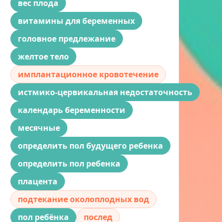
вес плода
витамины для беременных
головное предлежание
желтое тело
имплантационное кровотечение
истмико-цервикальная недостаточность
календарь беременности
месячные
определить пол будущего ребенка
определить пол ребенка
плацента
подтекание околоплодных вод
пол ребёнка
послед