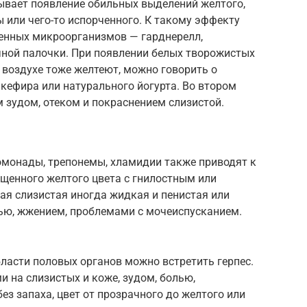
вает появление обильных выделений желтого,
ы или чего-то испорченного. К такому эффекту
енных микроорганизмов — гарднерелл,
чной палочки. При появлении белых творожистых
 воздухе тоже желтеют, можно говорить о
 кефира или натурального йогурта. Во втором
 зудом, отеком и покраснением слизистой.
омонады, трепонемы, хламидии также приводят к
енного желтого цвета с гнилостным или
ая слизистая иногда жидкая и пенистая или
ью, жжением, проблемами с мочеиспусканием.
бласти половых органов можно встретить герпес.
 на слизистых и коже, зудом, болью,
з запаха, цвет от прозрачного до желтого или