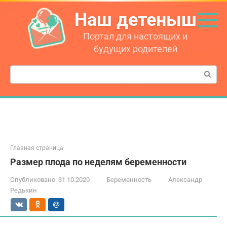
Перейти
Наш детеныш
к
контенту
Портал для настоящих и
будущих родителей
Поиск:
Главная страница
Размер плода по неделям беременности
Опубликовано:
31.10.2020
Беременность
Александр
Редькин