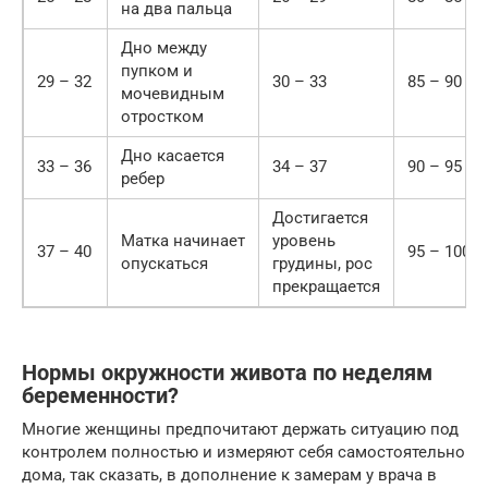
на два пальца
Дно между
пупком и
29 – 32
30 – 33
85 – 90
мочевидным
отростком
Дно касается
33 – 36
34 – 37
90 – 95
ребер
Достигается
Матка начинает
уровень
37 – 40
95 – 100
опускаться
грудины, рос
прекращается
Нормы окружности живота по неделям
беременности?
Многие женщины предпочитают держать ситуацию под
контролем полностью и измеряют себя самостоятельно
дома, так сказать, в дополнение к замерам у врача в