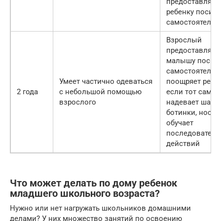
предоставляя
ребенку посил
самостоятельн
Взрослый
предоставляет
малышу посил
самостоятельн
Умеет частично одеваться
поощряет ребен
2 года
с небольшой помощью
если тот сам
взрослого
надевает шапку
ботинки, носки
обучает
последователь
действий
Что может делать по дому ребенок
младшего школьного возраста?
Нужно или нет нагружать школьников домашними
делами? У них множество занятий по освоению