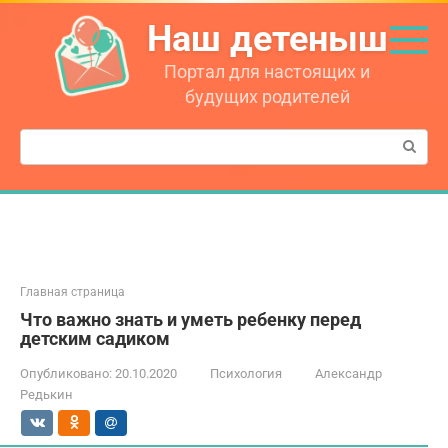
Перейти
Наш детеныш
к
контенту
Портал для настоящих и
будущих родителей
Поиск:
Главная страница
Что важно знать и уметь ребенку перед
детским садиком
Опубликовано:
20.10.2020
Психология
Александр
Редькин