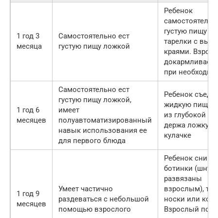
Ребенок
самостоятельн
густую пищу из
1 год 3
Самостоятельно ест
тарелки с выс
месяца
густую пищу ложкой
краями. Взрос
докармливает 
при необходим
Самостоятельно ест
Ребенок съеда
густую пищу ложкой,
жидкую пищу (
1 год 6
имеет
из глубокой та
месяцев
полуавтоматизированный
держа ложку в
навык использования ее
кулачке
для первого блюда
Ребенок снима
ботинки (шнур
развязаны
Умеет частично
взрослым), туф
1 год 9
раздеваться с небольшой
носки или колг
месяцев
помощью взрослого
Взрослый помо