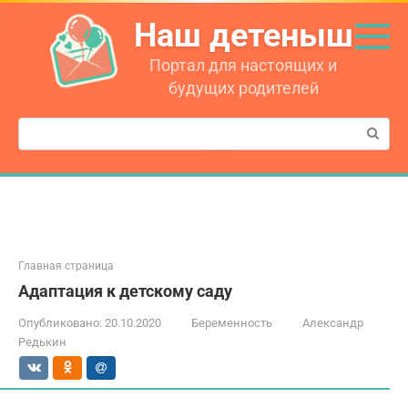
Перейти
Наш детеныш
к
контенту
Портал для настоящих и
будущих родителей
Поиск:
Главная страница
Адаптация к детскому саду
Опубликовано:
20.10.2020
Беременность
Александр
Редькин