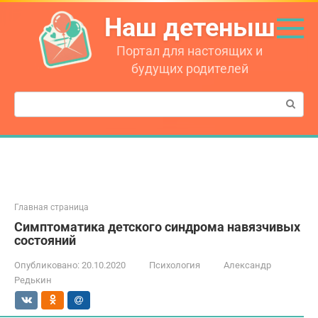
Перейти
Наш детеныш
к
контенту
Портал для настоящих и
будущих родителей
Поиск:
Главная страница
Симптоматика детского синдрома навязчивых
состояний
Опубликовано:
20.10.2020
Психология
Александр
Редькин