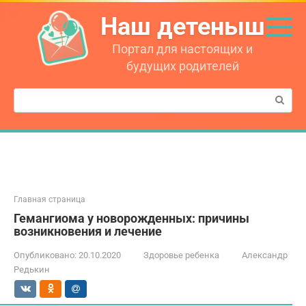
Перейти
Наш детеныш
к
контенту
Портал для настоящих и
будущих родителей
Поиск:
Главная страница
Гемангиома у новорожденных: причины
возникновения и лечение
Опубликовано:
20.10.2020
Здоровье ребенка
Александр
Редькин