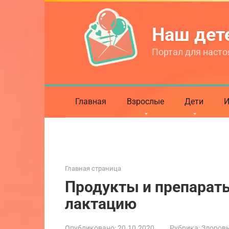
Перейти
к
Наш де
контенту
Портал для насто
Главная
Взрослые
Дети
И
Главная страница
Продукты и препарат
лактацию
Опубликовано:
20.10.2020
Рубрика:
Здоровь