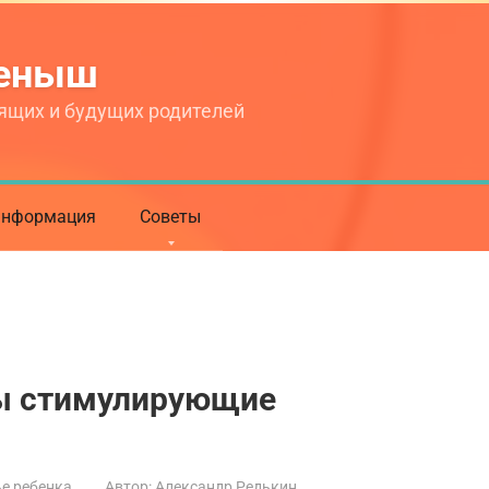
теныш
ящих и будущих родителей
нформация
Советы
ы стимулирующие
е ребенка
Автор:
Александр Редькин