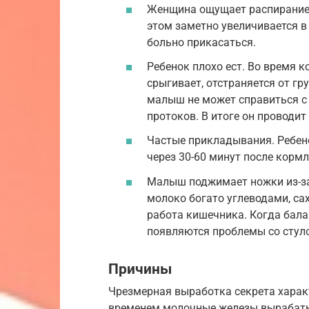
Женщина ощущает распирание,
этом заметно увеличивается в 
больно прикасаться.
Ребенок плохо ест. Во время ко
срыгивает, отстраняется от гр
малыш не может справиться с
протоков. В итоге он проводит 
Частые прикладывания. Ребено
через 30-60 минут после кормл
Малыш поджимает ножки из-за
молоко богато углеводами, са
работа кишечника. Когда бала
появляются проблемы со стуло
Причины
Чрезмерная выработка секрета характ
временем молочные железы вырабаты