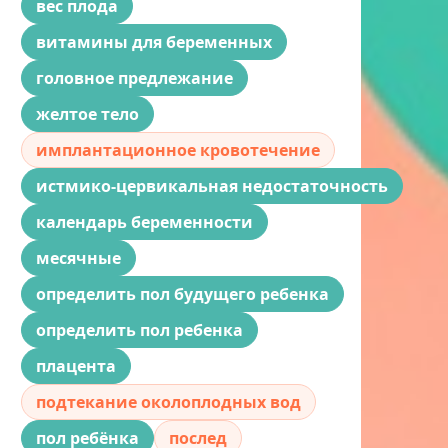
вес плода
витамины для беременных
головное предлежание
желтое тело
имплантационное кровотечение
истмико-цервикальная недостаточность
календарь беременности
месячные
определить пол будущего ребенка
определить пол ребенка
плацента
подтекание околоплодных вод
пол ребёнка
послед