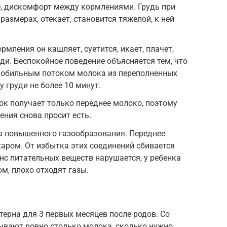
 дискомфорт между кормлениями. Грудь при
размерах, отекает, становится тяжелой, к ней
рмления он кашляет, суетится, икает, плачет,
уди. Беспокойное поведение объясняется тем, что
 обильным потоком молока из переполненных
у груди не более 10 минут.
к получает только переднее молоко, поэтому
ения снова просит есть.
 повышенного газообразования. Переднее
харом. От избытка этих соединений сбивается
нс питательных веществ нарушается, у ребенка
м, плохо отходят газы.
ерна для 3 первых месяцев после родов. Со
вают ровно столько молока, сколько нужно