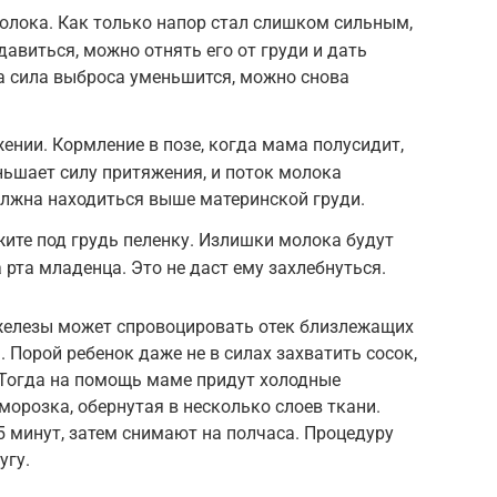
олока. Как только напор стал слишком сильным,
давиться, можно отнять его от груди и дать
да сила выброса уменьшится, можно снова
нии. Кормление в позе, когда мама полусидит,
еньшает силу притяжения, и поток молока
олжна находиться выше материнской груди.
ите под грудь пеленку. Излишки молока будут
а рта младенца. Это не даст ему захлебнуться.
железы может спровоцировать отек близлежащих
. Порой ребенок даже не в силах захватить сосок,
 Тогда на помощь маме придут холодные
орозка, обернутая в несколько слоев ткани.
 минут, затем снимают на полчаса. Процедуру
угу.