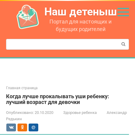
Перейти
Наш детеныш
к
контенту
Портал для настоящих и
будущих родителей
Поиск:
Главная страница
Когда лучше прокалывать уши ребенку:
лучший возраст для девочки
Опубликовано:
20.10.2020
Здоровье ребенка
Александр
Редькин