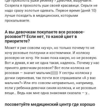
Где проколоть ушки ребенку ? Девочки, выручайте.
Созрела я проколоть уши своей красавице. Серьги не
надо сразу золотые одевать. Первое время (дней 10)
лучше походить в медицинских, которыми
прокалываете.
А вы девочкам покупаете все розовое-
розовое?? Если нет, то какой цвет в
приоритете?
Может я уже совсем «ку-ку», но только почему-то не
хочу розовые ползунки и костюмчики. И коляску
розовую не хочу. Не знаю пока какую, но не розовую.
Вот и думая, я же не одна такая, надеюсь. Почему у нас
принято девочкам розовое? Вот если коляска не
розовая — значит мальчик)))))) У сестры коляска у
дочки сиреневая, так почти все спрашивали «А у вас
мальчик?» Или это совсем неправильно, например,
если у ребенка-девочки синяя коляска, и не розовые
вещи… Ведь как мне одна знакомая сказала — у…
посоветуйте медицинский центр где хорошо