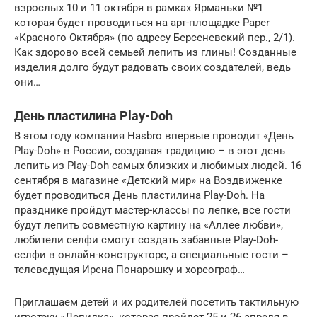
взрослых 10 и 11 октября в рамках Ярманьки №1
которая будет проводиться на арт-площадке Paper
«Красного Октября» (по адресу Берсеневский пер., 2/1).
Как здорово всей семьей лепить из глины! Созданные
изделия долго будут радовать своих создателей, ведь
они…
День пластилина Play-Doh
В этом году компания Hasbro впервые проводит «День
Play-Doh» в России, создавая традицию – в этот день
лепить из Play-Doh самых близких и любимых людей. 16
сентября в магазине «Детский мир» на Воздвиженке
будет проводиться День пластилина Play-Doh. На
празднике пройдут мастер-классы по лепке, все гости
будут лепить совместную картину на «Аллее любви»,
любители селфи смогут создать забавные Play-Doh-
селфи в онлайн-конструкторе, а специальные гости –
телеведущая Ирена Понарошку и хореограф…
Приглашаем детей и их родителей посетить тактильную
игротеку «Лепилка», которая пройдет 25 и 26 апреля в