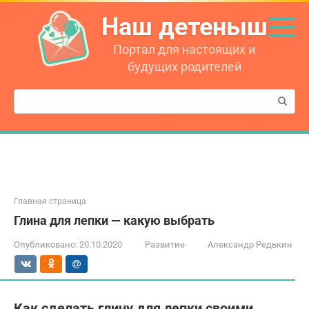
Перейти
Наш детеныш
к
контенту
Портал для настоящих и
будущих родителей
Поиск:
Главная страница
Глина для лепки — какую выбрать
Опубликовано:
20.10.2020
Развитие
Александр Редькин
Как сделать глину для лепки своими