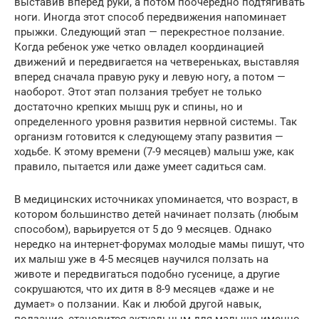
выставив вперед руки, а потом поочередно подтягивать
ноги. Иногда этот способ передвижения напоминает
прыжки. Следующий этап — перекрестное ползание.
Когда ребенок уже четко овладел координацией
движений и передвигается на четвереньках, выставляя
вперед сначала правую руку и левую ногу, а потом —
наоборот. Этот этап ползания требует не только
достаточно крепких мышц рук и спины, но и
определенного уровня развития нервной системы. Так
организм готовится к следующему этапу развития —
ходьбе. К этому времени (7-9 месяцев) малыш уже, как
правило, пытается или даже умеет садиться сам.
В медицинских источниках упоминается, что возраст, в
котором большинство детей начинает ползать (любым
способом), варьируется от 5 до 9 месяцев. Однако
нередко на интернет-форумах молодые мамы пишут, что
их малыш уже в 4-5 месяцев научился ползать на
животе и передвигаться подобно гусенице, а другие
сокрушаются, что их дитя в 8-9 месяцев «даже и не
думает» о ползании. Как и любой другой навык,