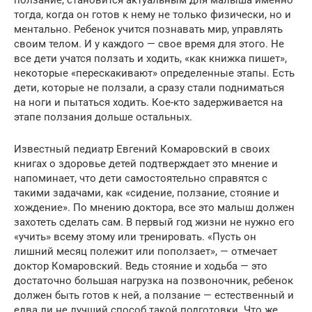
ползание, становится актуальным для малыша именно
тогда, когда он готов к нему не только физически, но и
ментально. Ребенок учится познавать мир, управлять
своим телом. И у каждого — свое время для этого. Не
все дети учатся ползать и ходить, «как книжка пишет»,
некоторые «перескакивают» определенные этапы. Есть
дети, которые не ползали, а сразу стали подниматься
на ноги и пытаться ходить. Кое-кто задерживается на
этапе ползания дольше остальных.
Известный педиатр Евгений Комаровский в своих
книгах о здоровье детей подтверждает это мнение и
напоминает, что дети самостоятельно справятся с
такими задачами, как «сидение, ползание, стояние и
хождение». По мнению доктора, все это малыш должен
захотеть сделать сам. В первый год жизни не нужно его
«учить» всему этому или тренировать. «Пусть он
лишний месяц полежит или поползает», — отмечает
доктор Комаровский. Ведь стояние и ходьба — это
достаточно большая нагрузка на позвоночник, ребенок
должен быть готов к ней, а ползание — естественный и
едва ли не лучший способ такой подготовки. Что же