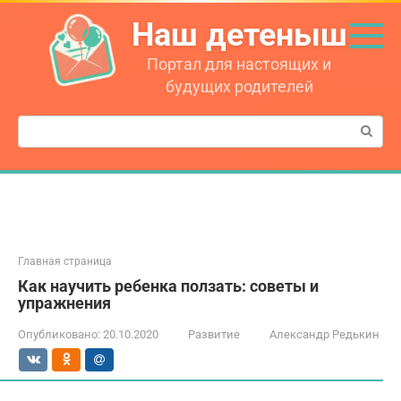
Перейти
Наш детеныш
к
контенту
Портал для настоящих и
будущих родителей
Поиск:
Главная страница
Как научить ребенка ползать: советы и
упражнения
Опубликовано:
20.10.2020
Развитие
Александр Редькин