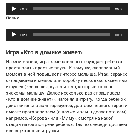
Аудиоплеер
00:00
00:00
Ослик
Аудиоплеер
00:00
00:00
Игра «Кто в домике живет»
На мой взгляд, игра замечательно побуждает ребенка
произносить простые звуки. К тому же, сюрпризный
момент в ней повышает интерес малыша. Итак, заранее
складываем в мешок или коробку несколько сюжетных
игрушек (зверюшек, кукол и т.д.), которые хорошо
знакомы малышу. Далее несколько раз спрашиваем
«Кто в домике живет?», нагоняя интригу. Когда ребенок
действительно заинтересуется, достаем первого героя и
вместе проговариваем (а позже малыш делает это сам),
например, «Корова» или «Му-му», смотря на какой
стадии находится речь ребенка. Так по очереди достаем
все спрятанные игрушки.