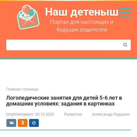
Перейти
Наш детеныш
к
контенту
Портал для настоящих и
будущих родителей
Поиск:
Главная страница
Логопедические занятия для детей 5-6 лет в
домашних условиях: задания в картинках
Опубликовано:
20.10.2020
Развитие
Александр Редькин