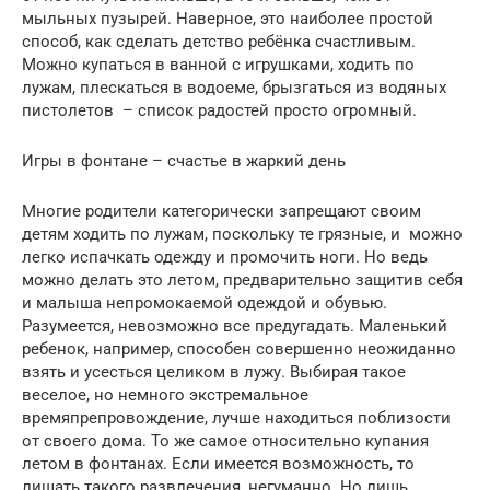
мыльных пузырей. Наверное, это наиболее простой
способ, как сделать детство ребёнка счастливым.
Можно купаться в ванной с игрушками, ходить по
лужам, плескаться в водоеме, брызгаться из водяных
пистолетов – список радостей просто огромный.
Игры в фонтане – счастье в жаркий день
Многие родители категорически запрещают своим
детям ходить по лужам, поскольку те грязные, и можно
легко испачкать одежду и промочить ноги. Но ведь
можно делать это летом, предварительно защитив себя
и малыша непромокаемой одеждой и обувью.
Разумеется, невозможно все предугадать. Маленький
ребенок, например, способен совершенно неожиданно
взять и усесться целиком в лужу. Выбирая такое
веселое, но немного экстремальное
времяпрепровождение, лучше находиться поблизости
от своего дома. То же самое относительно купания
летом в фонтанах. Если имеется возможность, то
лишать такого развлечения, негуманно. Но лишь