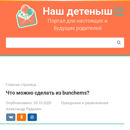
Перейти
Наш детеныш
к
контенту
Портал для настоящих и
будущих родителей
Поиск:
Главная страница
Что можно сделать из bunchems?
Опубликовано:
20.10.2020
Праздники и развлечения
Александр Редькин