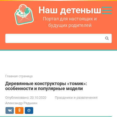
Перейти
Наш детеныш
к
контенту
Портал для настоящих и
будущих родителей
Поиск:
Главная страница
Деревянные конструкторы «томик»:
особенности и популярные модели
Опубликовано:
20.10.2020
Праздники и развлечения
Александр Редькин