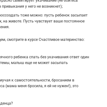
красно сымитирует укачивание (не бойтесь
 привыкания у него не возникнет);
оссоздать тоже можно: пусть ребенок засыпает
ах, на животе. Пусть чувствует ваше постоянное
ения.
ем, смотрите в курсе Счастливое материнство:
сячного ребенка спать без укачивания ответ один
истемы, малыш еще не может засыпать
иучая к самостоятельности, бросанием в
а (мама меня бросила, я ей не нужен!), это
аденца?