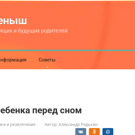
теныш
ящих и будущих родителей
нформация
Советы
ебенка перед сном
ки и развлечения
Автор:
Александр Редькин