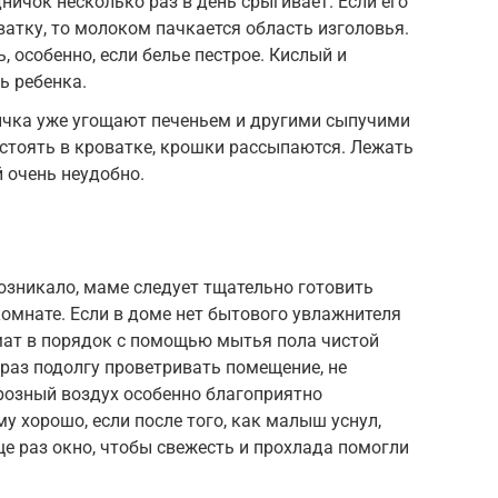
дничок несколько раз в день срыгивает. Если его
ватку, то молоком пачкается область изголовья.
 особенно, если белье пестрое. Кислый и
ь ребенка.
ичка уже угощают печеньем и другими сыпучими
 стоять в кроватке, крошки рассыпаются. Лежать
 очень неудобно.
озникало, маме следует тщательно готовить
комнате. Если в доме нет бытового увлажнителя
ат в порядок с помощью мытья пола чистой
раз подолгу проветривать помещение, не
розный воздух особенно благоприятно
у хорошо, если после того, как малыш уснул,
ще раз окно, чтобы свежесть и прохлада помогли