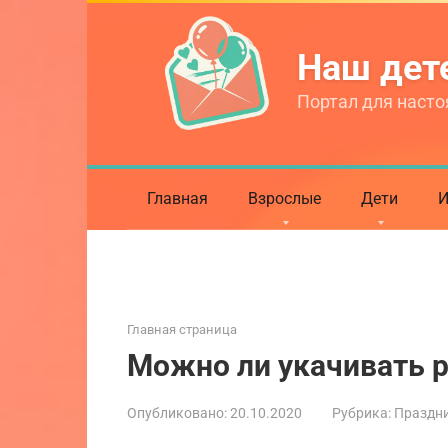
Перейти
к
Наш де
контенту
Портал для насто
Главная
Взрослые
Дети
И
Главная страница
Можно ли укачивать р
Опубликовано:
20.10.2020
Рубрика:
Праздни