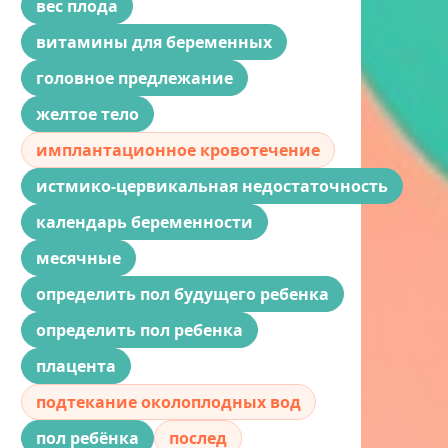
вес плода
витамины для беременных
головное предлежание
желтое тело
имплантационное кровотечение
истмико-цервикальная недостаточность
календарь беременности
месячные
определить пол будущего ребенка
определить пол ребенка
плацента
подтекание околоплодных вод
пол ребёнка
послед