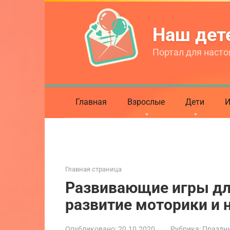
Перейти
к
Наш де
контенту
Портал для насто
Главная
Взрослые
Дети
И
Главная страница
Развивающие игры для
развитие моторики и н
Опубликовано:
20.10.2020
Рубрика:
Праздни