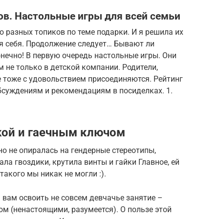
ов. Настольные игры для всей семьи
о разных топиков по теме подарки. И я решила их
ля себя. Продолжение следует… Бывают ли
нечно! В первую очередь настольные игры. Они
 не только в детской компании. Родители,
 тоже с удовольствием присоединяются. Рейтинг
бсуждениям и рекомендациям в посиделках. 1.
кой и гаечным ключом
но не опиралась на гендерные стереотипы,
ала гвоздики, крутила винты и гайки Главное, ей
такого мы никак не могли :).
ь вам освоить не совсем девчачье занятие –
м (ненастоящими, разумеется). О пользе этой