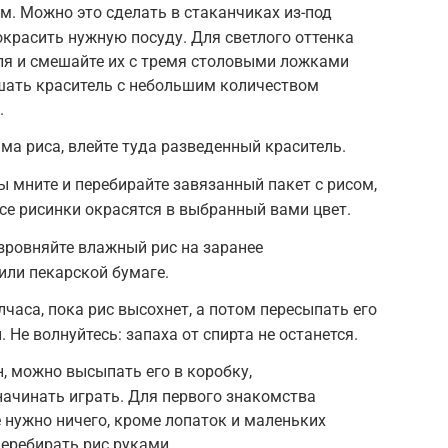
м. Можно это сделать в стаканчиках из-под
окрасить нужную посуду. Для светлого оттенка
ля и смешайте их с тремя столовыми ложками
ешать краситель с небольшим количеством
.
ма риса, влейте туда разведенный краситель.
ы мните и перебирайте завязанный пакет с рисом,
все рисинки окрасятся в выбранный вами цвет.
азровняйте влажный рис на заранее
или пекарской бумаге.
часа, пока рис высохнет, а потом пересыпать его
. Не волнуйтесь: запаха от спирта не останется.
н, можно высыпать его в коробку,
начинать играть. Для первого знакомства
 нужно ничего, кроме лопаток и маленьких
перебирать рис руками.