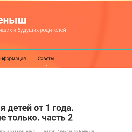
теныш
ящих и будущих родителей
нформация
Советы
 детей от 1 года.
е только. часть 2
ки и развлечения
Автор:
Александр Редькин