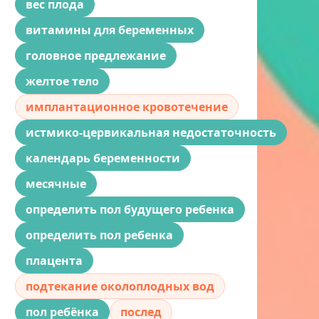
вес плода
витамины для беременных
головное предлежание
желтое тело
имплантационное кровотечение
истмико-цервикальная недостаточность
календарь беременности
месячные
определить пол будущего ребенка
определить пол ребенка
плацента
подтекание околоплодных вод
пол ребёнка
послед