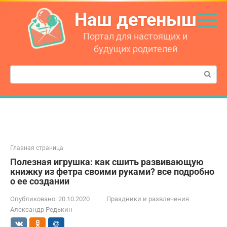
Перейти
Наш детеныш
к
контенту
Портал для настоящих и
будущих родителей
Поиск:
Главная страница
Полезная игрушка: как сшить развивающую
книжку из фетра своими руками? все подробно
о ее создании
Опубликовано:
20.10.2020
Праздники и развлечения
Александр Редькин