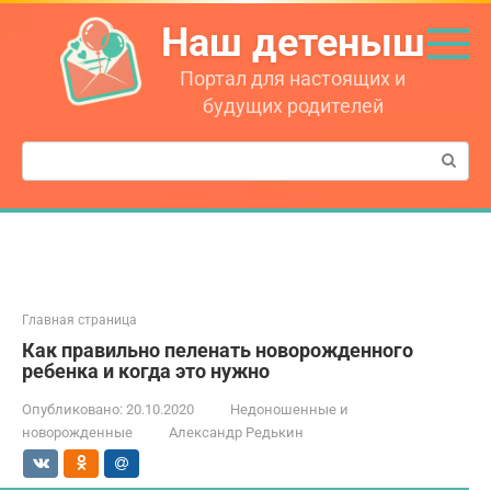
Перейти
Наш детеныш
к
контенту
Портал для настоящих и
будущих родителей
Поиск:
Главная страница
Как правильно пеленать новорожденного
ребенка и когда это нужно
Опубликовано:
20.10.2020
Недоношенные и
новорожденные
Александр Редькин